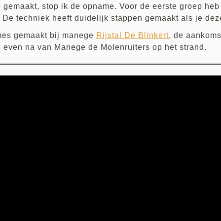
eb gemaakt, stop ik de opname. Voor de eerste groep heb
. De techniek heeft duidelijk stappen gemaakt als je de
ames gemaakt bij manege
Rijstal De Blinkert
, de aankomst
og even na van Manege de Molenruiters op het strand.