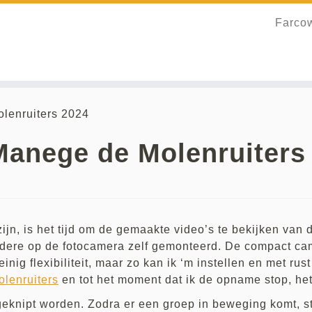
Farco
olenruiters 2024
 Manege de Molenruiters
ijn, is het tijd om de gemaakte video’s te bekijken va
 andere op de fotocamera zelf gemonteerd. De compact ca
inig flexibiliteit, maar zo kan ik ‘m instellen en met rus
lenruiters
en tot het moment dat ik de opname stop, het
knipt worden. Zodra er een groep in beweging komt, sta